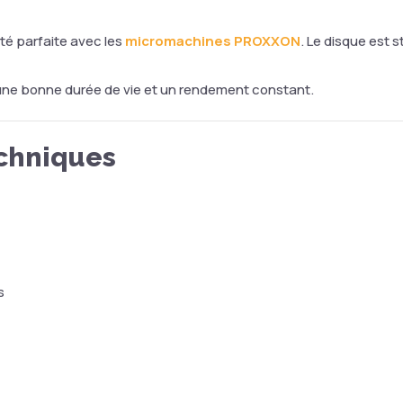
ité parfaite avec les
micromachines PROXXON
. Le disque est s
re une bonne durée de vie et un rendement constant.
echniques
s