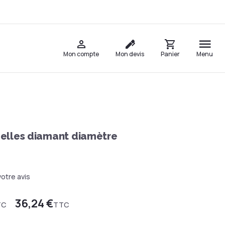
Mon compte
Mon devis
Panier
Menu
elles diamant diamètre
otre avis
36,24 €
TC
TTC