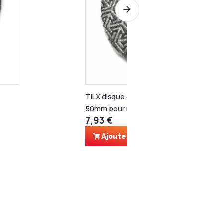
TILX disque de ponçage diamanté en
50mm pour machine Proxxon - 60
7,93 €
Ajouter au panier