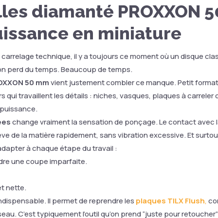
lles diamanté PROXXON 
uissance en miniature
e carrelage technique, il y a toujours ce moment où un disque cla
à, on perd du temps. Beaucoup de temps.
ROXXON 50 mm
vient justement combler ce manque. Petit format,
olide
 qui travaillent les détails : niches, vasques, plaques à carreler 
ec 2
 puissance.
ées
change vraiment la sensation de ponçage. Le contact avec la
 de la matière rapidement, sans vibration excessive. Et surtout
adapter à chaque étape du travail :
dre une coupe imparfaite.
et nette.
indispensable. Il permet de reprendre les
plaques TILX Flush
,
cor
eau. C’est typiquement l’outil qu’on prend “juste pour retoucher”… e