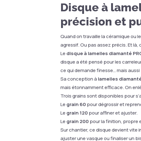
Disque à lame
précision et p
Quand on travaille la céramique ou l
agressif. Ou pas assez précis. Et l
Le
disque à lamelles diamanté P
Proxxon Coffret de rangement ultra s
disque a été pensé pour les carreleurs
Sortimo - Coffre Sortimo Proxxon av
179,00 €
batteries et 1 chargeur rapide
ce qui demande finesse… mais aussi
Sa conception à
lamelles diamant
Ajouter au panier
mais étonnamment efficace. On enlève
Trois grains sont disponibles pour s’
Le
grain 60
pour dégrossir et repren
Le
grain 120
pour affiner et ajuster.
Le
grain 200
pour la finition, propre 
Sur chantier, ce disque devient vite 
ajuster une vasque ou finaliser un bis