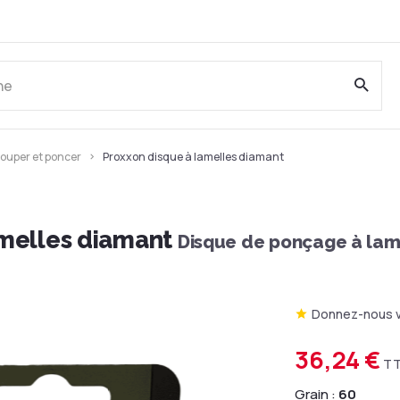
couper et poncer
Proxxon disque à lamelles diamant
amelles diamant
Disque de ponçage à lam
Donnez-nous v
36,24 €
T
Grain :
60