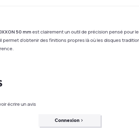
ROXXON 50 mm
est clairement un outil de précision pensé pour l
, il permet d’obtenir des finitions propres là où les disques tradit
érence.
S
ir écrire un avis
Connexion