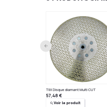
AKEMI Colorant spectrum paste
31,22 €
Voir le produit
TIlX Disque diamant Multi CUT
57,48 €
Voir le produit