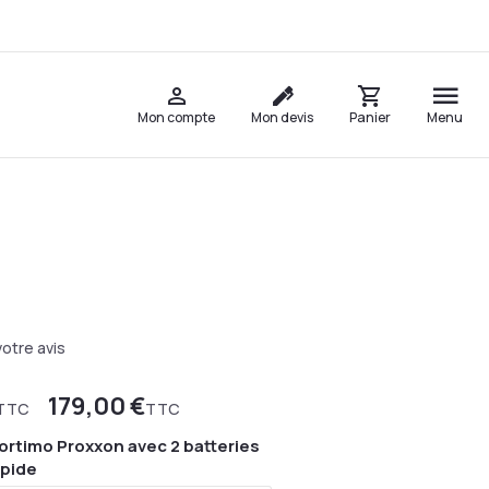
Mon compte
Mon devis
Panier
Menu
otre avis
179,00 €
TTC
TTC
ortimo Proxxon avec 2 batteries
apide