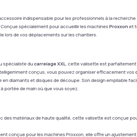
 l'accessoire indispensable pour les professionnels à la recherch
s. Conçue spécialement pour accueillir les machines
Proxxon
et t
le lors de vos déplacements sur les chantiers.
ou spécialiste du
carrelage XXL
, cette valisette est parfaitemen
elligemment conçus, vous pouvez organiser efficacement vos
 en diamants et disques de découpe. Son design empilable facili
s à portée de main où que vous soyez.
 des matériaux de haute qualité, cette valisette est conçue pour
nt conçue pour les machines Proxxon, elle offre un ajustement p