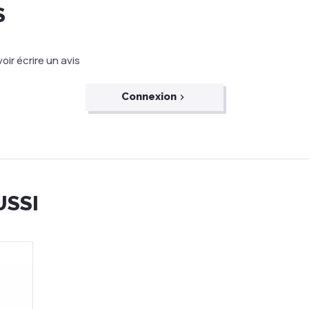
S
ir écrire un avis
Connexion
USSI