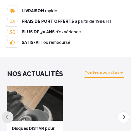
diamanté en 50mm pour
7,93 €
machine Proxxon
rapide
LIVRAISON
Voir le produit
à partir de 199€ HT
FRAIS DE PORT OFFERTS
30
d'expérience
PLUS DE 30 ANS
TEBO Peigne à colle
ou remboursé
SATISFAIT
12,04 €
Voir le produit
NOS ACTUALITÉS
Toutes nos actus
DISTAR disque diamant
125mm Shine
50,22 €
Ajouter au panier
Disques DISTAR pour
Plots carrelage Solidor®