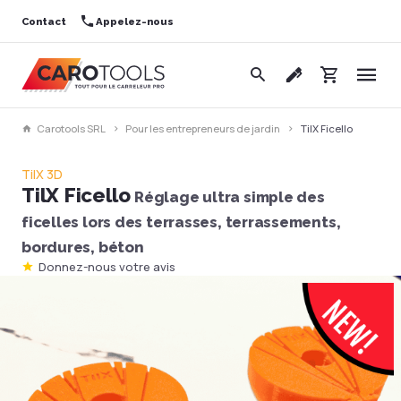
Contact
Appelez-nous
Carotools SRL
Pour les entrepreneurs de jardin
TilX Ficello
TilX 3D
TilX Ficello
Réglage ultra simple des
ficelles lors des terrasses, terrassements,
bordures, béton
Donnez-nous votre avis