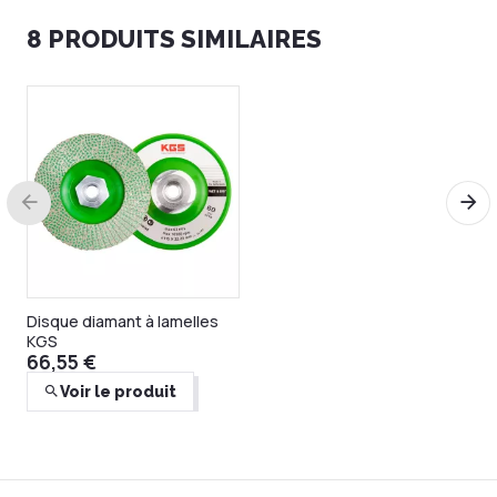
8 PRODUITS SIMILAIRES
Distar Galaxy 125mm
71,39 €
Ajouter au panier
Promo
Disque diamant à lamelles
KGS
66,55 €
Voir le produit
TILX disque de ponçage