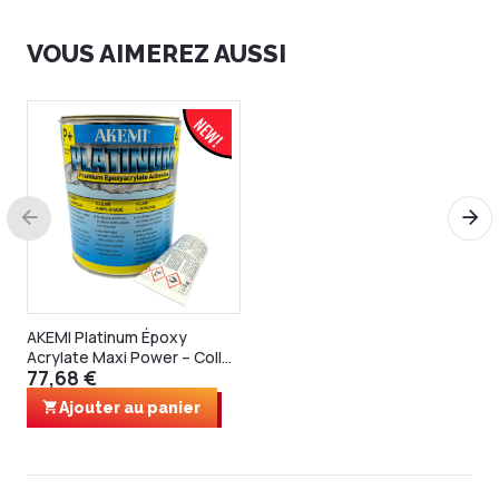
VOUS AIMEREZ AUSSI
AKEMI Platinum Époxy
Acrylate Maxi Power – Colle
77,68 €
professionnelle pour biseaux
& carrelage
Ajouter au panier