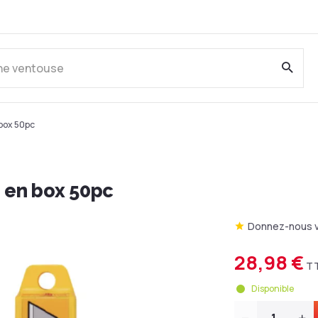
box 50pc
 en box 50pc
Donnez-nous v
28,98 €
T
Disponible
Quantité