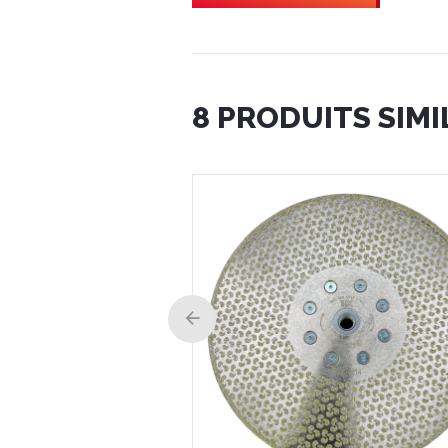
P
8 PRODUITS SIMI
BIHUI Croisillon autonivelant pour ca
24,14 €
Voir le produit