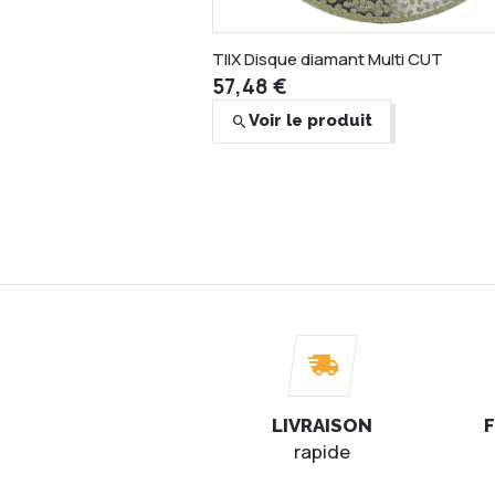
TIlX Disque diamant Multi CUT
57,48 €
Voir le produit
BIHUI Tiges réutilisables pour systè
50
8,41 €
Ajouter au panier
LIVRAISON
F
rapide