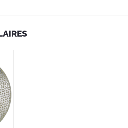
romo
LAIRES
rrelage