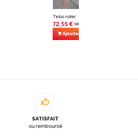
Tebo roller
72,55 €
96,74 €
Ajouter au panier
TILX mè
12,04 
Voi
SATISFAIT
ou remboursé