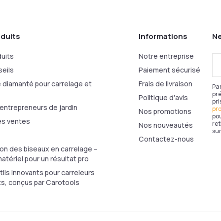
duits
Informations
Ne
uits
Notre entreprise
Vo
ad
eils
Paiement sécurisé
e-
e diamanté pour carrelage et
Frais de livraison
ma
Par
pré
Politique d'avis
pri
 entrepreneurs de jardin
pr
Nos promotions
pou
es ventes
re
Nos nouveautés
sur
Contactez-nous
ion des biseaux en carrelage –
atériel pour un résultat pro
tils innovants pour carreleurs
s, conçus par Carotools