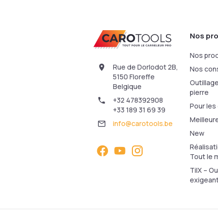
Lampe lumx globe 360° 50W
102,85 €
Ajouter au panier
Nos pro
Nos prod
Rue de Dorlodot 2B,
Nos cons
5150 Floreffe
Outillag
Belgique
pierre
+32 478392908
Pour les
+33 189 31 69 39
Meilleur
info@carotools.be
TILX dust drill Gabarit de percement
New
66,49 €
Réalisat
(
1
)
Tout le m
TilX – Ou
Voir le produit
exigeant
Lampe de chantier Led F30W
60,26 €